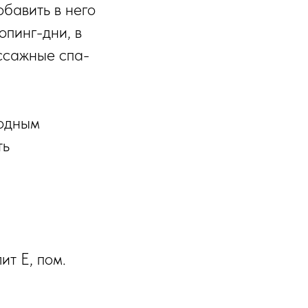
обавить в него
пинг-дни, в
ссажные спа-
годным
ть
ит Е, пом.