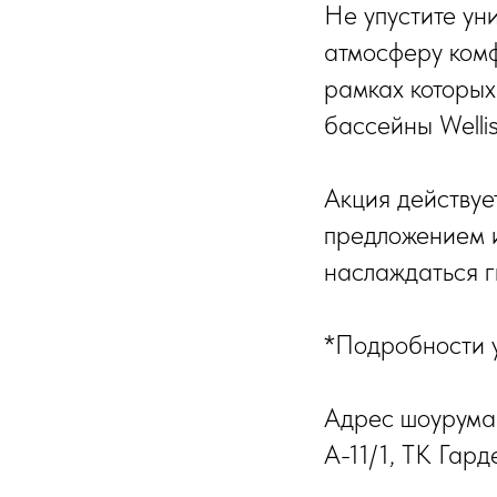
Не упустите ун
атмосферу комф
рамках которых
бассейны Wellis
Акция действуе
предложением и
наслаждаться г
*Подробности у
Адрес шоурума: 
А-11/1, ТК Гар