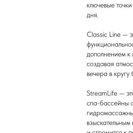
ключевые точки
дня.
Classic Line —
функциональнос
дополнением к
создавая атмос
вечера в кругу
StreamLife — э
спа-бассейны 
гидромассажны
взыскательным 
и стремится к 