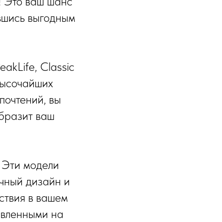
! Это ваш шанс
авшись выгодным
akLife, Classic
 высочайших
почтений, вы
образит ваш
. Эти модели
чный дизайн и
ствия в вашем
авленными на