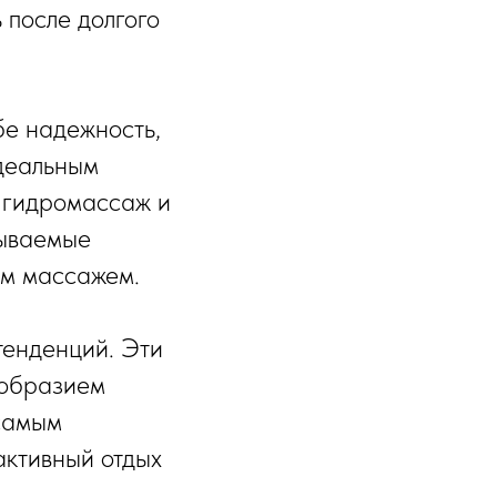
 после долгого
бе надежность,
идеальным
 гидромассаж и
бываемые
ым массажем.
тенденций. Эти
ообразием
самым
активный отдых