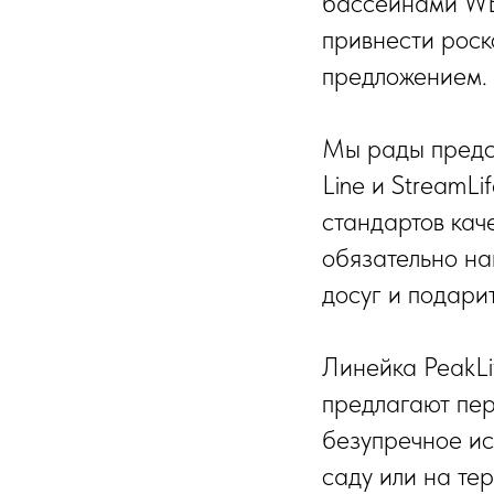
бассейнами WEL
привнести роск
предложением.
Мы рады предст
Line и StreamL
стандартов кач
обязательно на
досуг и подар
Линейка PeakLi
предлагают пер
безупречное ис
саду или на те