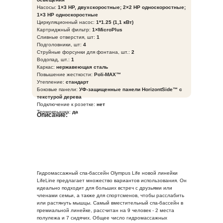
Насосы:
1×3 HP, двухскоростные; 2×2 HP односкоростные;
1×3 HP односкоростные
Циркуляционный насос:
1*1.25 (1,1 кВт)
Картриджный фильтр:
1×MicroPlus
Сливные отверстия, шт:
1
Подголовники, шт:
4
Струйные форсунки для фонтана, шт.:
2
Водопад, шт.:
1
Каркас:
нержавеющая сталь
Повышение жесткости:
Poli-MAX™
Утепление:
стандарт
Боковые панели:
УФ-защищенные панели HorizontSide™ с
текстурой дерева
Подключение к розетке:
нет
Термокрышка:
да
Описание:
Гидромассажный спа-бассейн Olympus Life новой линейки
LifeLine предлагает множество вариантов использования. Он
идеально подходит для больших встреч с друзьями или
членами семьи, а также для спортсменов, чтобы расслабить
или растянуть мышцы. Самый вместительный спа-бассейн в
премиальной линейке, рассчитан на 9 человек - 2 места
полулежа и 7 сидячих. Общее число гидромассажных