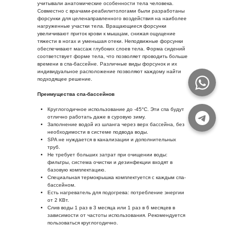
учитывали анатомические особенности тела человека.
Совместно с врачами-реабилитологами были разработаны
форсунки для целенаправленного воздействия на наиболее
нагруженные участки тела. Вращающиеся форсунки
увеличивают приток крови к мышцам, снижая ощущение
тяжести в ногах и уменьшая отеки. Неподвижные форсунки
обеспечивают массаж глубоких слоев тела. Форма сидений
соответствует форме тела, что позволяет проводить больше
времени в спа-бассейне. Различные виды форсунок и их
индивидуальное расположение позволяют каждому найти
подходящее решение.
Преимущества спа-бассейнов
Круглогодичное использование до -45°С. Эти спа будут
отлично работать даже в суровую зиму.
Заполнение водой из шланга через верх бассейна, без
необходимости в системе подвода воды.
SPA не нуждается в канализации и дополнительных
труб.
Не требует больших затрат при очищении воды:
фильтры, система очистки и дезинфекции входят в
базовую комплектацию.
Специальная термокрышка комплектуется с каждым спа-
бассейном.
Есть нагреватель для подогрева: потребление энергии
от 2 КВт.
Слив воды 1 раз в 3 месяца или 1 раз в 6 месяцев в
зависимости от частоты использования. Рекомендуется
пользоваться круглогодично.