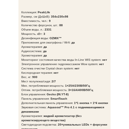
Коллекция:
PeakLife
Размер, см (ДхШхВ):
354х230х98
Вместимость, чел.:
9
Количество форсунок, шт.:
88
Объем воды, л.:
2331
Мощность, кВт:
3
Дезинфекция воды:
OZMIX™
Приложение для сматрфона / Wi-fi:
да
Ароматерапия:
да
Аудиосистема:
да
Хромотерапия:
да
Мониторинг состояния качества воды In-Line WIS system:
нет
Электронное управление гидромассажем Wow system:
нет
Система очистки Crystal clean system:
нет
Кислородная терапия:
нет
Вес, кг:
900
Мест полулежа/сидя:
2/7
Мин. потребляемая мощность:
1×25A/230В/50Гц
Оптим. потребляемая мощность:
3×16A/400В/50Гц
Блок управления:
Gecko (IN.YТ-8)
Панель управления:
SmartTouch
Дополнительная панель управления:
1*1 кнопка + 1*4 кнопки
Звуковая система:
Aquasoul™ Pro 4.1 с поднимающимися
динамиками
Ароматерапия:
жидкий ароматизатор (без
ароматизирующего вещества)
Светодиодная подсветка:
20×уникальных LEDs + форсунки
освещения