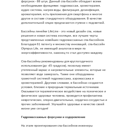
форсунок - 88 штук. Данный спа-бассейн обладает всеми
необходимыми функциями: гидромассаж, хромотерапия,
аудио система, нагрев воды, фильтрация, дезинфекция,
ароматерапия, есть приложения для смартфона и многое
другое в составе стандартного оборудования. В качестве
дополнительной опции предлагаются ступени с подсветкой.
Бассейны линейки LifeLine - это новый дизайн спа, новые
решения и новая система изоляции, все лучшие черты
представленных новейших гидромассажных спа-бассейнов.
Благодаря 61 патенту и множеству инноваций, спа-бассейн
Olympus Life, не имеющий аналогов в мире по
энергоэффективности, наконец-то стал доступен каждому.
Спа-бассейны рекомендованы для круглогодичного
использования (до -45 градусов), поскольку имеют
утепленный каркас и нагревательные элементы, которые не
позволяют воде замерзать. Также они оборудованы
грамотной системой гидромассажа, аэромассажа и
хромотерапией. Другими словами, в бассейнах создаются
условия, близкие к природным термальным источникам.
Оказывается терапевтическое воздействие на психическое и
физическое здоровье человека, проводится профилактика
невротических, опорно-двигательных, сердечно-сосудистых и
прочих заболеваний. Улучшайте здоровье и качество своей
жизни уже сегодня!
Гидромассажные форсунки и оздоровление
На этапе проектирования спа-бассейнов инженеры