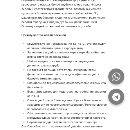
случаев отекания ног. Неподвижные форсунки могут
производить массаж более глубоких слоев тела. Форма
сидений соответствует форме тела, поэтому вы можете
проводить больше времени в своем спа-бассейне. Под
различные требования сидения комплектуются различными
видами форсунок с индивидуальным расположением.
Поэтому каждый может найти решение под себя.
Преимущества спа-бассейнов
Круглогодичное использование до -45°С. Эти спа будут
отлично работать даже в суровую зиму.
Заполнение водой из шланга через верх бассейна, не
нужна система подвода воды.
SPA не нуждается в канализации и подведении
дополнительных труб.
Не требует больших затрат при очищении воды:
фильтры, система очистки и дезинфекции входят в
базовую комплектацию.
Специальная термокрышка комплектуется с каждым спа-
бассейном.
Есть нагреватель для подогрева: потребление энергии
от 2 КВт.
Слив воды 1 раз в 3 месяца или 1 раз в 6 месяцев в
зависимости от частоты использования. Рекомендуется
пользоваться круглогодично.
Официальная гарантия от производителя. Имеются все
международные сертификаты соответствия и паспорта.
Сервисная поддержка нашего сервисного центра.
Спа-бассейны — это премиальный дизайн, качественные