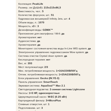
Коллекция:
PeakLife
Размер, см (ДхШхВ):
215х215х86,5
Вместимость, чел.:
5
Количество форсунок, шт.:
51
Гидромассаж восьмеркой Infinity Jets, шт:
4
Объем воды, л.:
1070
Мощность, кВт:
3
Дезинфекция воды:
OZMIX™
Приложение для сматрфона / Wi-fi:
да
Ароматерапия:
нет
Аудиосистема:
да
Хромотерапия:
да
Мониторинг состояния качества воды In-Line WIS system:
да
Электронное управление гидромассажем Wow system:
да
Система очистки Crystal clean system:
да
Кислородная терапия:
нет
Вес, кг:
393
Мест полулежа/сидя:
2/3
Мин. потребляемая мощность:
1×16A/230В/50Гц
Оптим. потребляемая мощность:
1×25A/230В/50Гц
Блок управления:
Gecko (IN.YE-3)
Панель управления:
SmartTouch
Звуковая система:
AquaSoul™ Max 2.1
Светодиодная подсветка:
2-зонная система Light-zone
Насосы:
1×3 HP, односкоростные
Циркуляционный насос:
W-EC (0.25 кВт)
Картриджный фильтр:
3×MicroPlus
Сливные отверстия, шт:
1
Подголовники, шт:
3