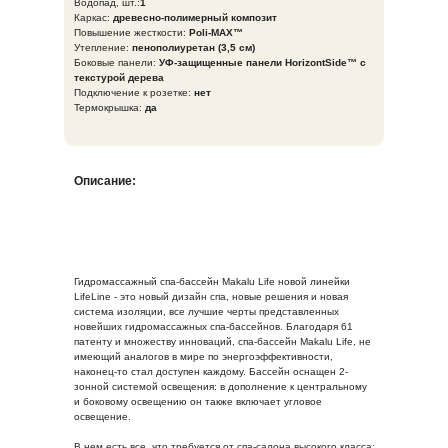
Водопад, шт.:
1
Каркас:
древесно-полимерный композит
Повышение жесткости:
Poli-MAX™
Утепление:
пенополиуретан (3,5 см)
Боковые панели:
УФ-защищенные панели HorizontSide™ с
текстурой дерева
Подключение к розетке:
нет
Термокрышка:
да
Описание:
Гидромассажный спа-бассейн Makalu Life новой линейки
LifeLine - это новый дизайн спа, новые решения и новая
система изоляции, все лучшие черты представленных
новейших гидромассажных спа-бассейнов. Благодаря 61
патенту и множеству инноваций, спа-бассейн Makalu Life, не
имеющий аналогов в мире по энергоэффективности,
наконец-то стал доступен каждому. Бассейн оснащен 2-
зонной системой освещения: в дополнение к центральному
и боковому освещению он также включает угловое
освещение.
В нем есть все, что требуется от спа-салона высокого класса: