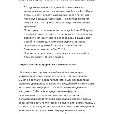
51 гидромассажная форсунка, 4 из которых - это
уникальный гидромассаж восьмеркой Infinity Jets. Струя
бесконечности делает массаж еще более приятным,
массируя большую часть тела, и не только движется
вверх и вниз, но и рисует бесконечную восьмерку при
вращении.
Мониторинг состояния качества воды In-Line WIS system
в комплектации Premium. Это система круглосуточного
определения химического баланса воды в вашем спа-
бассейне с помощью приложения для смартфона.
Форсунки с подсветкой в комплектации Premium.
Звуковая система AquaSoul™ 2.1.
Приложение для смартфона с подключением к Wi-Fi.
Хромотерапия и многое другое.
Гидромассажные форсунки и оздоровление
На этапе проектирования спа-бассейнов инженеры
учитывали анатомические особенности тела человека.
Вместе с врачами-реабилитологами были разработаны
форсунки для целенаправленного воздействия на те участки
тела, которые подвергаются наибольшим ежедневным
нагрузкам. В бассейнах представлены форсунки с
вращающимися головками, которые могут достигать
большей зоны воздействия и благодаря вихревому потоку
воды увеличивать приток крови к различным группам мышц. В
частности, к мышцам нижних конечностей, снижая ощущение
тяжести в ногах, что в свою очередь уменьшает число